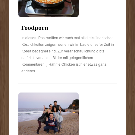
Foodporn
In diesem Post wollten wir euch mal all die kulinarischen
Köstlichkeiten zeigen, denen wir im Laufe unserer Zeit in
Korea begegnet sind. Zur Veranschaulichung gibts
natürlich vor allem Bilder mit gelegentlichen
Kommentaren ;) Hähnle Chicken ist hier etwas ganz
anderes…