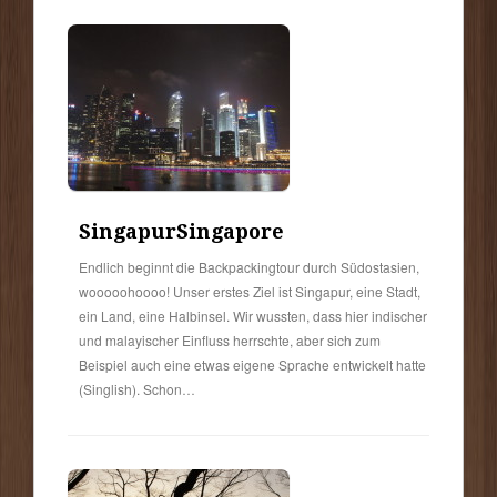
Singapur
Singapore
Endlich beginnt die Backpackingtour durch Südostasien,
wooooohoooo! Unser erstes Ziel ist Singapur, eine Stadt,
ein Land, eine Halbinsel. Wir wussten, dass hier indischer
und malayischer Einfluss herrschte, aber sich zum
Beispiel auch eine etwas eigene Sprache entwickelt hatte
(Singlish). Schon…