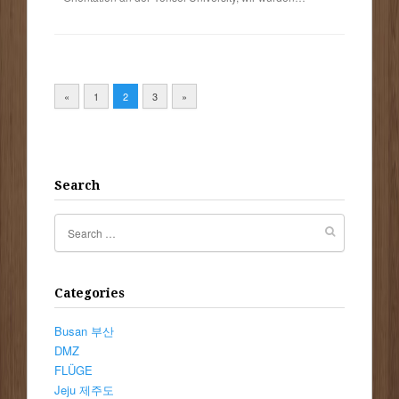
«
1
2
3
»
Search
Categories
Busan 부산
DMZ
FLÜGE
Jeju 제주도