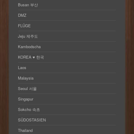
Busan 부산
DMZ
FLÜGE
Jeju 제주도
Kambodscha
KOREA ♥ 한국
Laos
Malaysia
Seoul 서울
Singapur
Sokcho 속초
SÜDOSTASIEN
Thailand