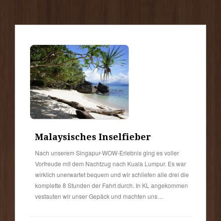
Malaysisches Inselfieber
Nach unserem Singapur-WOW-Erlebnis ging es voller
Vorfreude mit dem Nachtzug nach Kuala Lumpur. Es war
wirklich unerwartet bequem und wir schliefen alle drei die
komplette 8 Stunden der Fahrt durch. In KL angekommen
vestauten wir unser Gepäck und machten uns…