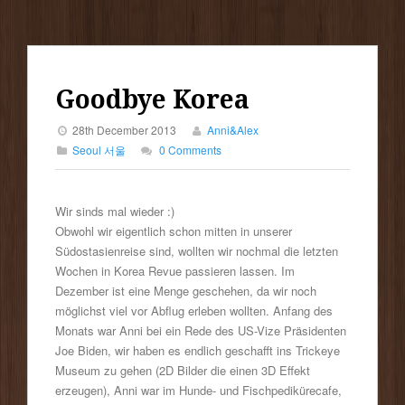
Goodbye Korea
28th December 2013
Anni&Alex
Seoul 서울
0 Comments
Wir sinds mal wieder :)
Obwohl wir eigentlich schon mitten in unserer
Südostasienreise sind, wollten wir nochmal die letzten
Wochen in Korea Revue passieren lassen. Im
Dezember ist eine Menge geschehen, da wir noch
möglichst viel vor Abflug erleben wollten. Anfang des
Monats war Anni bei ein Rede des US-Vize Präsidenten
Joe Biden, wir haben es endlich geschafft ins Trickeye
Museum zu gehen (2D Bilder die einen 3D Effekt
erzeugen), Anni war im Hunde- und Fischpedikürecafe,