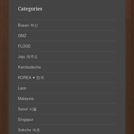
Categories
Busan 부산
DMZ
FLÜGE
Jeju 제주도
Kambodscha
KOREA ♥ 한국
Laos
Malaysia
Seoul 서울
Singapur
Sokcho 속초