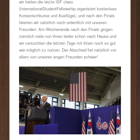
wir hatten die letzte ISF class
(InternationalStudentFellowship organisiert kostenlose
Koreanischkurse und Ausflüge), und nach den Finals
feierten wir natürlich noch ordentlich mit unseren
Freunden. Am Wochenende nach den Finals gingen
ziemlich viele von ihnen leider schon nach Hause und
wir versuchten die letzten Tage mit ihnen noch so gut
wie möglich zu nutzen. Der Abschied fiel natürlich vor
allem von unseren engen Freunden schwer!