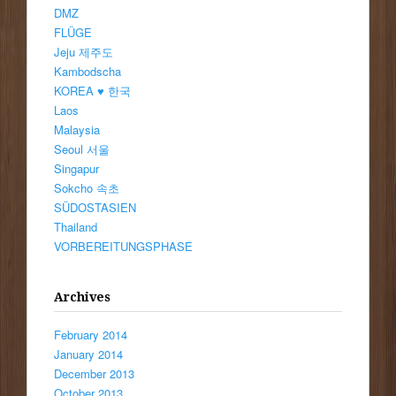
DMZ
FLÜGE
Jeju 제주도
Kambodscha
KOREA ♥ 한국
Laos
Malaysia
Seoul 서울
Singapur
Sokcho 속초
SÜDOSTASIEN
Thailand
VORBEREITUNGSPHASE
Archives
February 2014
January 2014
December 2013
October 2013