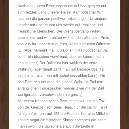
Nach der kurzen Erholungspause in Ubon ging es auf
zum letzten Land unserer Reise: Kambodscha! Wir
nahmen die ganzen positiven Erfahrungen der anderen
Länder mit und freuten uns wieder auf fröhliche und
freundliche Menschen. Der Grenzübergang verlief
problemlos und wir zahlten wirklich den offiziellen Preis
von 20$ für unser Visum (Yes, keine korrupten Offiziere
;D). Aber Moment mal, US Dollar in Kambodscha? Ja,
es ist ein bisschen verwirrend, aber es kommt noch
schlimmer :) Der Dollar ist hier wirklich die erste
Währung, aber damit zahlt man nur Beträge über 1$
(also alles, was man mit Scheinen zahlen kann). Für
den Rest benutzt man die eigene Währung Riel (die
anfänglichen Fragezeichen wurden zwar mit der Zeit
weniger aber verschwanden nie ganz ;).
Mit einem französischen Paar teilten wir uns ein Taxi
von der Grenze nach Siem Reap. Für die ca. 3h Fahrt
“einigten” wir uns auf 15$ pro Person. Der eine Mitfahrer
konnte sogar ein bisschen Khmer sprechen (so nennt
man sowohl die Sprache als auch die Leute in