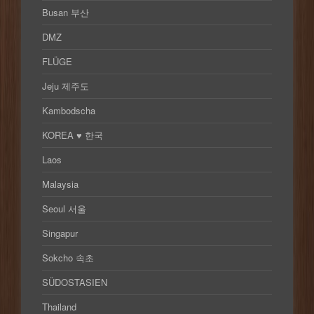
Busan 부산
DMZ
FLÜGE
Jeju 제주도
Kambodscha
KOREA ♥ 한국
Laos
Malaysia
Seoul 서울
Singapur
Sokcho 속초
SÜDOSTASIEN
Thailand