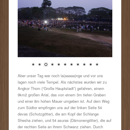
Aber unser Tag war noch la(aaaaa)nge und vor uns
lagen noch viele Tempel. Als nächstes wurden wir zu
Angkor Thom (“Große Hauptstadt”) gefahren, einem
9km2 großen Arial, das von einem 3m tiefen Graben
und einer 8m hohen Mauer umgeben ist. Auf dem Weg
zum Südtor empfingen uns auf der linken Seite 54
devas (Schutzgötter), die am Kopf der Schlange
Shesha ziehen, und 54 asuras (Dämonengötter), die auf
der rechten Seite an ihrem Schwanz ziehen. Durch