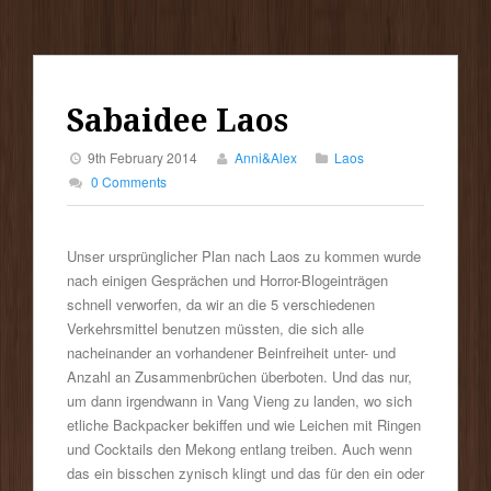
Sabaidee Laos
9th February 2014
Anni&Alex
Laos
0 Comments
Unser ursprünglicher Plan nach Laos zu kommen wurde
nach einigen Gesprächen und Horror-Blogeinträgen
schnell verworfen, da wir an die 5 verschiedenen
Verkehrsmittel benutzen müssten, die sich alle
nacheinander an vorhandener Beinfreiheit unter- und
Anzahl an Zusammenbrüchen überboten. Und das nur,
um dann irgendwann in Vang Vieng zu landen, wo sich
etliche Backpacker bekiffen und wie Leichen mit Ringen
und Cocktails den Mekong entlang treiben. Auch wenn
das ein bisschen zynisch klingt und das für den ein oder