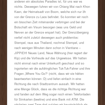
anderen ein absolutes Paradies ist, für uns war es
nichts. Deswegen fuhren wir von Chiang Mai nach Khon
Kaen, der Heimatsadt von Boom, welche sich nur 3h
von der Grenze zu Laos befindet. So konnten wir noch
ein bisschen Zeit miteinander verbringen und bei der
Botschaft ein Visum besorgen (was uns Geld und
Nerven an der Grenze erspart hat). Der Grenzübergang
verlief nicht zuletzt deswegen auch problemlos:
Stempel, raus aus Thailand, nochmal Stempel, und
nach wenigen Minuten dann schon in Vientiane –
JIPPIEH! Neues Land, Neue Währung (hier regiert der
Kip) und die Vorfreude auf das Ungewisse. Wir hatten
nicht einmal nach einer Unterkunft geschaut und so
ingorierten wir die aufdringlichen Tuk-Tuk-Fahrer und ihre
Fragen „Where You Go?“ (nicht, dass wir sie hätten
beantworten können :D) und liefen einfach in eine
Richtung die nach Stadtzentrum aussah. Wir hatten
eine Menge Glück, dass es die richtige Richtung war
und fanden auf dem Weg sogar noch einen Telefonladen
für Simkarten (beeline) und eine Bank mit ATM. Die
nächsten zwei Tage dort nutzten wir hauptsächlich als