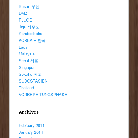
Busan 부산
DMZ
FLÜGE
Jeju 제주도
Kambodscha
KOREA ♥ 한국
Laos
Malaysia
Seoul 서울
Singapur
Sokcho 속초
SÜDOSTASIEN
Thailand
VORBEREITUNGSPHASE
Archives
February 2014
January 2014