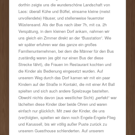
dorthin zeigte uns die wunderschöne Landschaft von
Laos: überall Kühe und Büffel, einsame kleine (meist
unvollendete) Häuser, und stellenweise feuerroter
Wüstensand. Als der Bus nach über 7h, mit ca. 2h
Verspätung, in dem kleinen Dorf ankam, nahmen wir
uns gleich ein Zimmer direkt an der “Busstation”. Wie
wir später erfuhren war das ganze ein großes
Familienunternehmen, bei dem die Männer für den Bus
zuständig waren (es gibt nur einen Bus der diese
Strecke fährt), die Frauen im Restaurant kochten und
die Kinder als Bedienung eingesetzt wurden. Auf
unserem Weg durch das Dorf kamen wir mit ein paar
Kindern auf der Straße in Kontakt, die mit einer Art Ball
spielten und sich auch andere Spielzeuge bastelten.
Obwohl nichts davon (aus westlicher Sicht) „perfekt“ war
lächelten diese Kinder über beide Ohren und waren
einfach nur glücklich. Mit zwei der Kinder, die uns
(ver)folgten, spielten wir dann noch Engele-Engele-Flieg
und Karussell, bis wir völlig außer Puste zurück zu
unserem Guesthouse schlenderten. Auf unserem