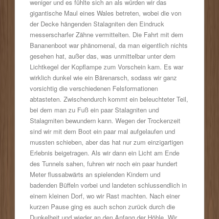
weniger und es fühlte sich an als würden wir das
gigantische Maul eines Wales betreten, wobei die von
der Decke hängenden Stalagniten den Eindruck
messerscharfer Zähne vermittelten. Die Fahrt mit dem
Bananenboot war phänomenal, da man eigentlich nichts
gesehen hat, außer das, was unmittelbar unter dem
Lichtkegel der Kopflampe zum Vorschein kam. Es war
wirklich dunkel wie ein Bärenarsch, sodass wir ganz
vorsichtig die verschiedenen Felsformationen
abtasteten. Zwischendurch kommt ein beleuchteter Teil,
bei dem man zu Fuß ein paar Stalagniten und
Stalagmiten bewundern kann. Wegen der Trockenzeit
sind wir mit dem Boot ein paar mal aufgelaufen und
mussten schieben, aber das hat nur zum einzigartigen
Erlebnis beigetragen. Als wir dann ein Licht am Ende
des Tunnels sahen, fuhren wir noch ein paar hundert
Meter flussabwärts an spielenden Kindern und
badenden Büffeln vorbei und landeten schlussendlich in
einem kleinen Dorf, wo wir Rast machten. Nach einer
kurzen Pause ging es auch schon zurück durch die
Dunkelheit und wieder an den Anfang der Höhle. Wir