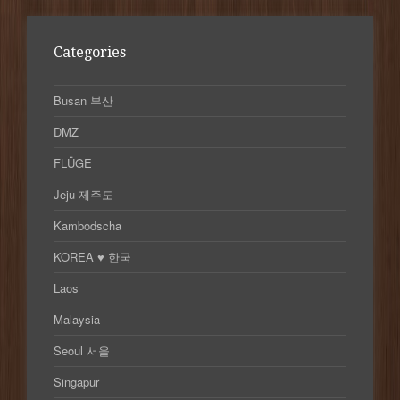
Categories
Busan 부산
DMZ
FLÜGE
Jeju 제주도
Kambodscha
KOREA ♥ 한국
Laos
Malaysia
Seoul 서울
Singapur