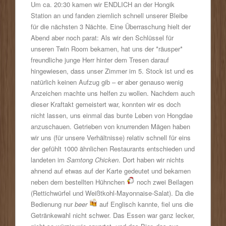
Um ca. 20:30 kamen wir ENDLICH an der Hongik
Station an und fanden ziemlich schnell unserer Bleibe
für die nächsten 3 Nächte. Eine Überraschung hielt der
Abend aber noch parat: Als wir den Schlüssel für
unseren Twin Room bekamen, hat uns der *räusper*
freundliche junge Herr hinter dem Tresen darauf
hingewiesen, dass unser Zimmer im 5. Stock ist und es
natürlich keinen Aufzug gib – er aber genauso wenig
Anzeichen machte uns helfen zu wollen. Nachdem auch
dieser Kraftakt gemeistert war, konnten wir es doch
nicht lassen, uns einmal das bunte Leben von Hongdae
anzuschauen. Getrieben von knurrenden Mägen haben
wir uns (für unsere Verhältnisse) relativ schnell für eins
der gefühlt 1000 ähnlichen Restaurants entschieden und
landeten im
Samtong Chicken
. Dort haben wir nichts
ahnend auf etwas auf der Karte gedeutet und bekamen
neben dem bestellten Hühnchen
noch zwei Beilagen
(Rettichwürfel und Weißtkohl-Mayonnaise-Salat). Da die
Bedienung nur
beer
auf Englisch kannte, fiel uns die
Getränkewahl nicht schwer. Das Essen war ganz lecker,