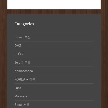
Categories
Busan 부산
DMZ
FLÜGE
Jeju 제주도
Kambodscha
KOREA ♥ 한국
Laos
Malaysia
Seoul 서울