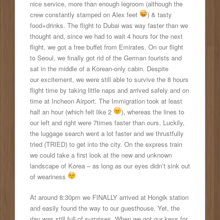
nice service, more than enough legroom (although the
crew constantly stamped on Alex feet
) & tasty
food+drinks. The flight to Dubai was way faster than we
thought and, since we had to wait 4 hours for the next
flight, we got a free buffet from Emirates. On our flight
to Seoul, we finally got rid of the German tourists and
sat in the middle of a Korean-only cabin. Despite
our excitement, we were still able to survive the 8 hours
flight time by taking little naps and arrived safely and on
time at Incheon Airport. The Immigration took at least
half an hour (which felt like 2
), whereas the lines to
our left and right were 7times faster than ours. Luckily,
the luggage search went a lot faster and we thrustfully
tried (TRIED) to get into the city. On the express train
we could take a first look at the new and unknown
landscape of Korea – as long as our eyes didn’t sink out
of weariness
At around 8:30pm we FINALLY arrived at Hongik station
and easily found the way to our guesthouse. Yet, the
day was still full of surprises. When we got our keys for