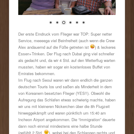
Der erste Eindruck vom Flieger war TOP: Super netter
Service, meeeega viel Beinfreiheit (auch wenn die Crew
Alex andauernd auf die Füße getreten ist
) & leckeres
Essen+Trinken. Der Flug nach Dubai ging viel schneller
als gedacht und, da wir 4 Std. auf den Weiterflug warten
mussten, haben wir sogar ein kostenloses Buffet von
Emirates bekommen.
Im Flug nach Seoul waren wir dann endlich die ganzen
deutschen Touris los und saßen als Minderheit in dem
von Koreanern besetzten Flieger (YES!!). Obwohl die
Aufregung das Schlafen etwas schwierig machte, haben
wir uns mit kleineren Nickerchen über die 8h Flugzeit
hinweggekämpft und waren pünktlich um 15:40 am
Incheon Airport angekommen. Die “Immigration” dauerte
dann noch einmal mindestens eine halbe Stunde
(gefühlt 2 Std.
), wobei bei den Schlangen rechts und