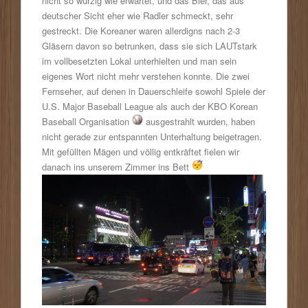
nicht so würzig wie erwartet, und das Bier, das aus
deutscher Sicht eher wie Radler schmeckt, sehr
gestreckt. Die Koreaner waren allerdigns nach 2-3
Gläsern davon so betrunken, dass sie sich LAUTstark
im vollbesetzten Lokal unterhielten und man sein
eigenes Wort nicht mehr verstehen konnte. Die zwei
Fernseher, auf denen in Dauerschleife sowohl Spiele der
U.S. Major Baseball League als auch der KBO Korean
Baseball Organisation
ausgestrahlt wurden, haben
nicht gerade zur entspannten Unterhaltung beigetragen.
Mit gefüllten Mägen und völlig entkräftet fielen wir
danach ins unserem Zimmer ins Bett