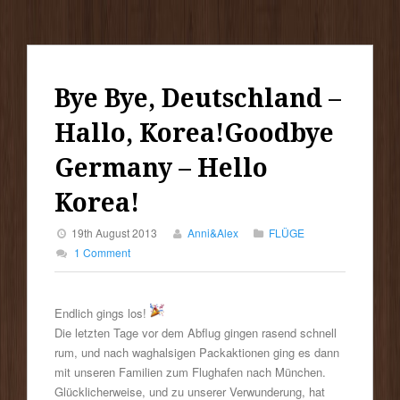
Bye Bye, Deutschland –
Hallo, Korea!
Goodbye
Germany – Hello
Korea!
19th August 2013
Anni&Alex
FLÜGE
1 Comment
Endlich gings los!
Die letzten Tage vor dem Abflug gingen rasend schnell
rum, und nach waghalsigen Packaktionen ging es dann
mit unseren Familien zum Flughafen nach München.
Glücklicherweise, und zu unserer Verwunderung, hat