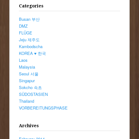
Categories
Busan 부산
DMZ
FLÜGE
Jeju 제주도
Kambodscha
KOREA ♥ 한국
Laos
Malaysia
Seoul 서울
Singapur
Sokcho 속초
SÜDOSTASIEN
Thailand
VORBEREITUNGSPHASE
Archives
February 2014